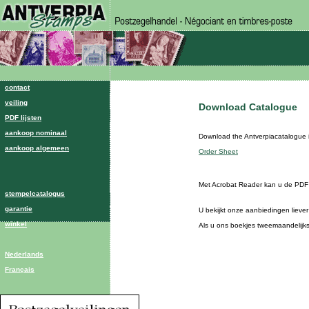
contact
veiling
Download Catalogue
PDF lijsten
aankoop nominaal
Download the Antverpiacatalogue 
aankoop algemeen
Order Sheet
postzegel
verzekering
Met Acrobat Reader kan u de PDF 
stempelcatalogus
garantie
U bekijkt onze aanbiedingen lieve
winkel
Als u ons boekjes tweemaandelijks 
Nederlands
Français